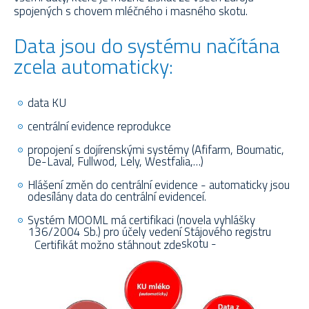
spojených s chovem mléčného i masného skotu.
Data jsou do systému načítána
zcela automaticky:
data KU
centrální evidence reprodukce
propojení s dojírenskými systémy (Afifarm, Boumatic,
De-Laval, Fullwod, Lely, Westfalia,…)
Hlášení změn do centrální evidence - automaticky jsou
odesílány data do centrální evidenceí.
Systém MOOML má certifikaci (novela vyhlášky
136/2004 Sb.) pro účely vedení Stájového registru
skotu -
Certifikát možno stáhnout zde