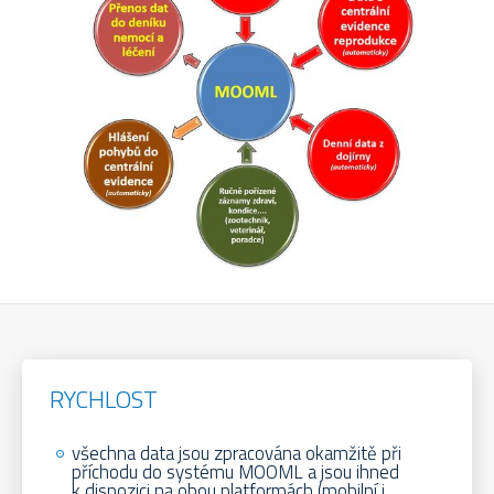
RYCHLOST
všechna data jsou zpracována okamžitě při
příchodu do systému MOOML a jsou ihned
k dispozici na obou platformách (mobilní i